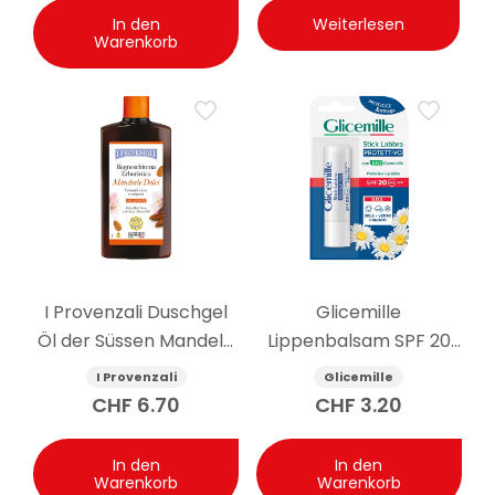
In den
Weiterlesen
Warenkorb
I Provenzali Duschgel
Glicemille
Öl der Süssen Mandeln
Lippenbalsam SPF 20
400 ml
schützend 5.5g
I Provenzali
Glicemille
CHF
6.70
CHF
3.20
In den
In den
Warenkorb
Warenkorb