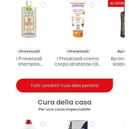
IN OFFERTA
I Provenzali
I Provenzali
Byron
I Provenzali
I Provenzali crema
Byron Ba
shampoo
corpo idratante Olio
solare
erboristico Marsiglia
di Mandorle Dolci
abbron
con Puro Olio
200 ml
formato 
d’Oliva 250 ml
SPF30 
Tutti i prodotti Cura della persona
Cura della casa
Per una casa impeccabile