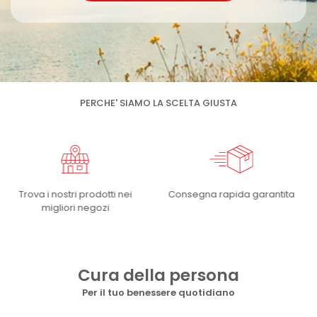
PERCHE' SIAMO LA SCELTA GIUSTA
i
Consegna rapida garantita
Pronta consegna su tutto i
territorio Svizzero!
Cura della persona
Per il tuo benessere quotidiano