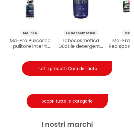
MA-FRA
Labocosmetica
MA-F
Ma-Fra Pulicasco
Labocosmetica
Ma-Fra P
pulitore interni
Dùctile detergente
Red spazzol
casco 100 ml
interni auto multiuso
esterni a
500 ml
Tutti i prodotti Cura dell'auto
Scopri tutte le categorie
I nostri marchi