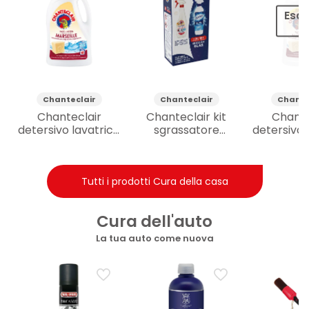
Esau
o
Chanteclair
Chanteclair
Chante
Chanteclair
Chanteclair kit
Chante
detersivo lavatrice
sgrassatore
detersivo 
Marsiglia 1.8l
Marsiglia 750ml +
Marsigli
Quasar detergente
vetri 650ml
Tutti i prodotti Cura della casa
Cura dell'auto
La tua auto come nuova