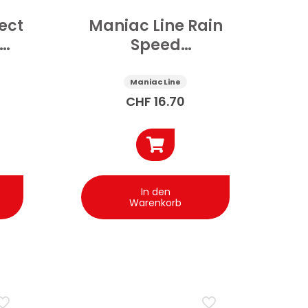
ect
Maniac Line Rain
Speed
uto
Wasserabweiser
Windschutzscheibe
Maniac Line
100 ml
CHF
16.70
In den
Warenkorb