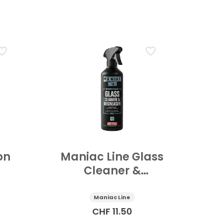
on
Maniac Line Glass
Cleaner &
r
Degreaser
Scheibenreiniger
Maniac Line
Auto 500 ml
CHF
11.50