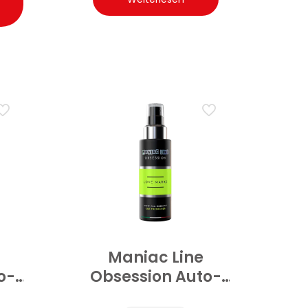
Maniac Line
o-
Obsession Auto-
rm
DuftSpray Love