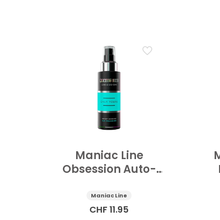
Maniac Line
M
Obsession Auto-
DuftSpray Only
P
Yours 150 ml
U
Maniac Line
CHF
11.95