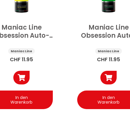
Maniac Line
Maniac Line
bsession Auto-
Obsession Aut
uftSpray She’s
DuftSpray Priv
Mine 150 ml
Affair 150 ml
Maniac Line
Maniac Line
CHF
11.95
CHF
11.95
In den
In den
Warenkorb
Warenkorb