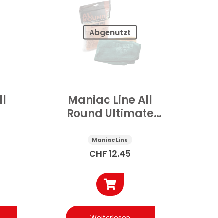
Abgenutzt
ll
Maniac Line All
Round Ultimate
ch
Mikrofasertuch 2
k
Stk
Maniac Line
CHF
12.45
Weiterlesen