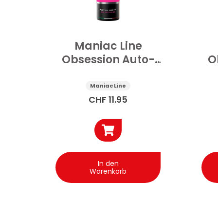
Maniac Line
Obsession Auto-
O
DuftSpray First
D
Touch 150 ml
Maniac Line
CHF
11.95
In den
Warenkorb