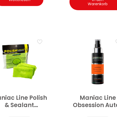
Warenkorb
niac Line Polish
Maniac Line
& Sealant
Obsession Aut
Remover
DuftSpray Wa