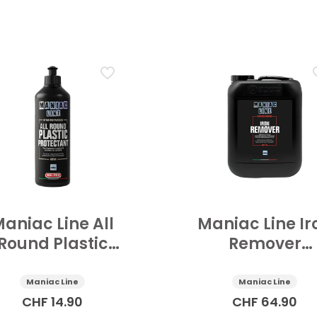
aniac Line All
Maniac Line Ir
Round Plastic
Remover
rotectant Anti-
Rostentferne
V Auto 500 ml
Auto 5 l
Maniac Line
Maniac Line
CHF
14.90
CHF
64.90