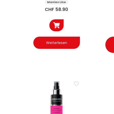
M
Maniac Line
CHF
58.90
Weiterlesen