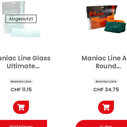
Abgenutzt
niac Line Glass
Maniac Line A
Ultimate
Round
ikrofasertuch
Mikrofasertu
marine 1 Stk
mit Rand 6 St
Maniac Line
Maniac Line
CHF
11.15
CHF
34.75
Weiterlesen
In den