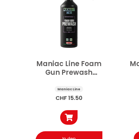
Maniac Line Foam
Ma
Gun Prewash
Aussenreinigung
M
Auto 1 l
Maniac Line
CHF
15.50
In den