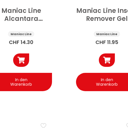
Maniac Line
Maniac Line Ins
Alcantara
Remover Gel
Cleaner
Multiflächen A
zugelassen
500 ml
Maniac Line
Maniac Line
hrzeuginnenraum
CHF
14.30
CHF
11.95
500 ml
In den
In den
Warenkorb
Warenkorb