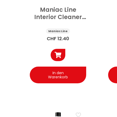
Maniac Line
Interior Cleaner
Purifier
hygienisierend
Maniac Line
Innenraum 5 l
Fa
CHF
12.40
In den
Warenkorb