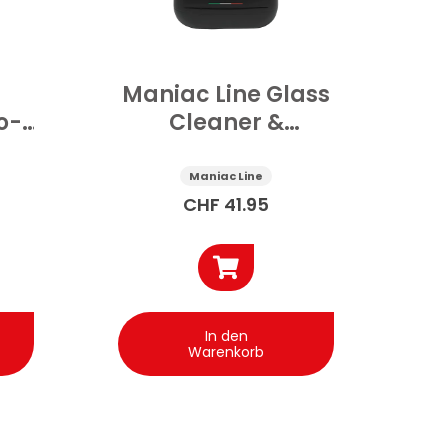
Maniac Line Glass
o-
Cleaner &
ate
Degreaser
Scheibenreiniger
Maniac Line
Auto 5 l
CHF
41.95
In den
Warenkorb