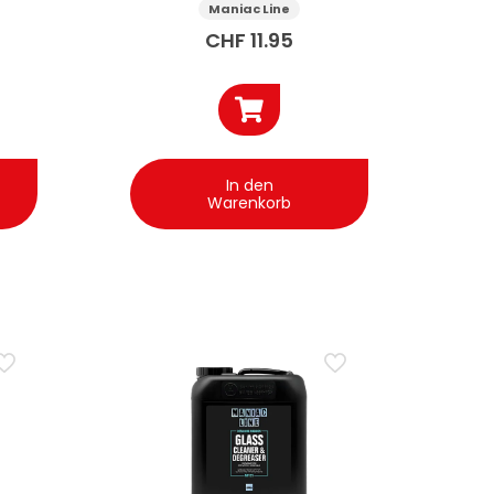
Marks 150 ml
Maniac Line
CHF
11.95
In den
Warenkorb