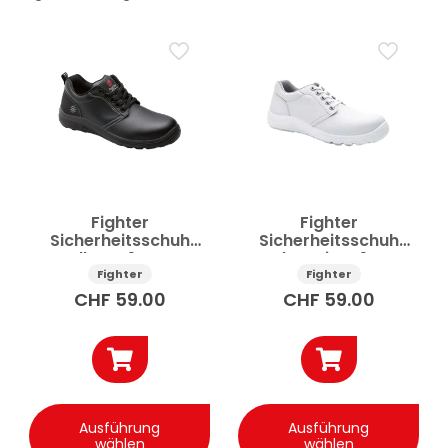
Preis
Anwenden
✕
Alle Filter zurücksetzen
Fighter
Fighter
Sicherheitsschuh
Sicherheitsschuh
Alban S1 SRC
Yodo weiss S1 SRC
Fighter
Fighter
CHF
59.00
CHF
59.00
Dieses
Dies
Produkt
Prod
Ausführung
Ausführung
weist
weis
wählen
wählen