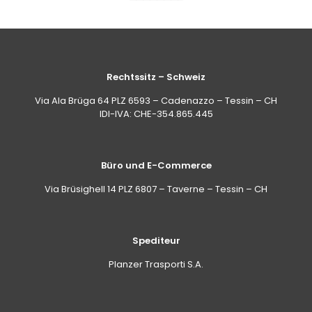
auf
auf
der
der
Produktseite
Prod
gewählt
gew
werden
wer
Rechtssitz – Schweiz
Via Ala Brüga 64 PLZ 6593 – Cadenazzo – Tessin – CH
IDI-IVA: CHE-354.865.445
Büro und E-Commerce
Via Brüsighell 14 PLZ 6807 – Taverne – Tessin – CH
Spediteur
Planzer Trasporti S.A.