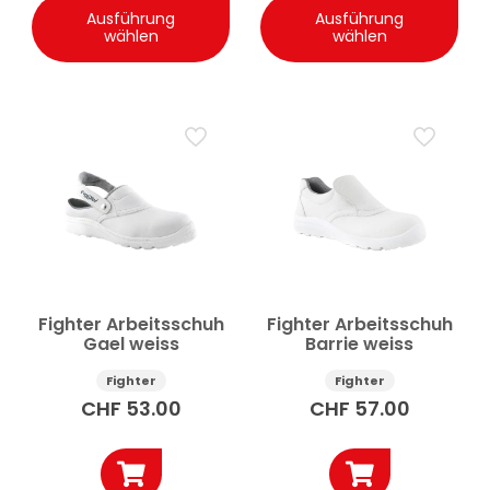
Produkt
Prod
Ausführung
Ausführung
weist
weis
wählen
wählen
mehrere
meh
Varianten
Vari
auf.
auf.
Die
Die
Optionen
Opt
können
kön
auf
auf
der
der
Produktseite
Prod
gewählt
gew
werden
wer
Fighter Arbeitsschuh
Fighter Arbeitsschuh
Gael weiss
Barrie weiss
Fighter
Fighter
CHF
53.00
CHF
57.00