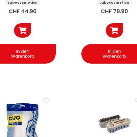
ansparenz 4.5 l
Labocosmetica
Labocosmetica
CHF
44.90
CHF
79.90
In den
In den
Warenkorb
Warenkorb