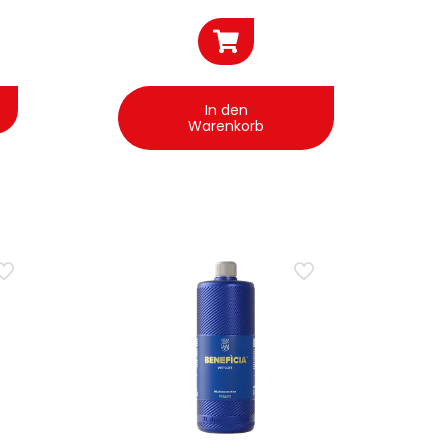
l
Lacke 250 g
In den
Warenkorb