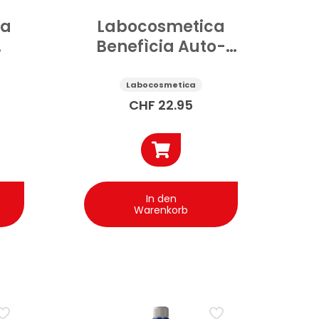
ca
Labocosmetica
Benefìcia Auto-
Versiegelung Wet
l
Coat schnelle
Labocosmetica
Aktivierung 1 l
CHF
22.95
In den
Warenkorb