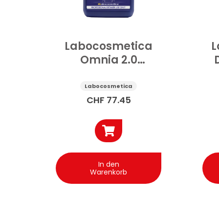
Labocosmetica
L
Omnia 2.0
Innenreiniger Auto
4.5 l
Mu
Labocosmetica
CHF
77.45
In den
Warenkorb