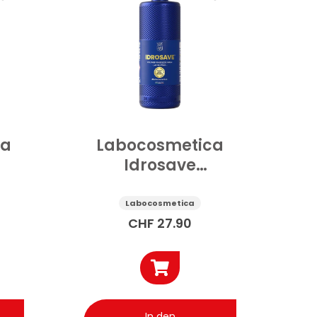
ca
Labocosmetica
Idrosave
uto
Polymerwäsche
ohne Nachspülen
Labocosmetica
1 l
CHF
27.90
In den