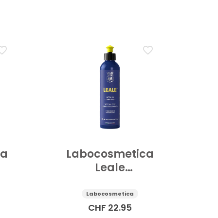
ca
Labocosmetica
Leale
inator
Abrasivpolitur
Auto mittel, für
Labocosmetica
-
empfindliche
CHF
22.95