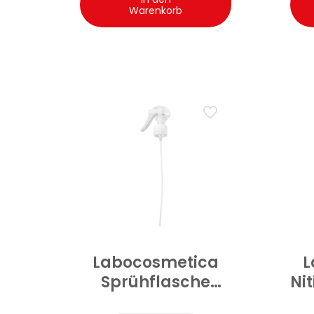
Warenkorb
Labocosmetica
L
Sprühflasche
Ni
dediziert