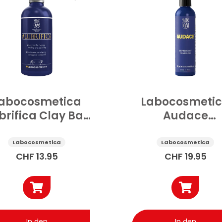
abocosmetica
Labocosmeti
brifica Clay Bar
Audace
leitmittel Auto
Schleifpolitur A
500 ml
250 g
Labocosmetica
Labocosmetica
CHF
13.95
CHF
19.95
In den
In den