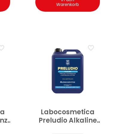
Warenkorb
ca
Labocosmetica
nz
Preludio Alkaline
l
Vorreiniger