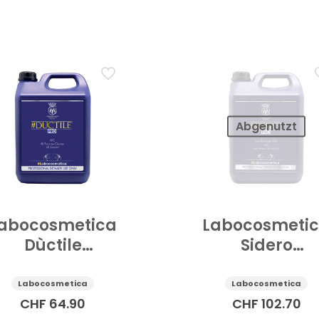
Abgenutzt
abocosmetica
Labocosmeti
Dùctile
Sidero
nenreiniger Auto
Eisendecontam
ehrzweck 4.5 l
Auto mit
Labocosmetica
Labocosmetica
Kalkreiniger
CHF
64.90
CHF
102.70