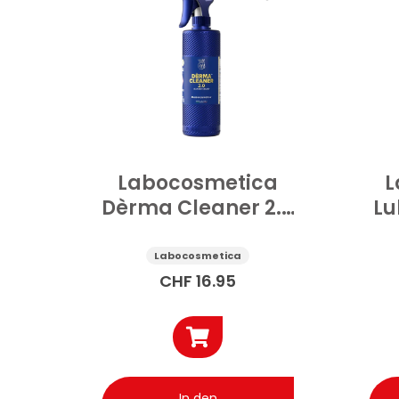
Labocosmetica
L
Dèrma Cleaner 2.0
Lu
Lederreiniger Auto
G
500 ml
Labocosmetica
CHF
16.95
In den