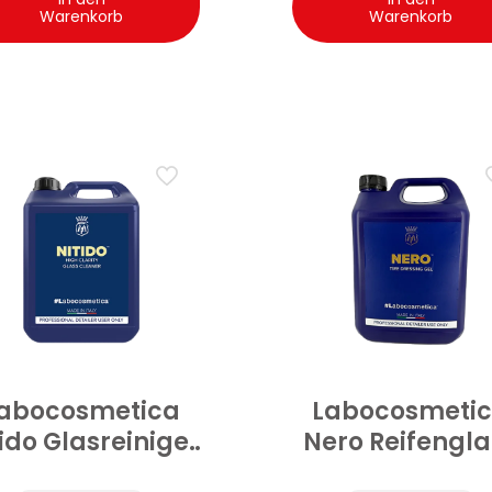
Warenkorb
Warenkorb
abocosmetica
Labocosmeti
tido Glasreiniger
Nero Reifengla
Auto hohe
Auto Gel 4.5 