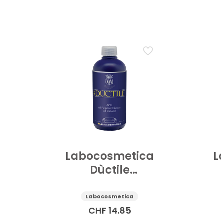
Labocosmetica
L
Dùctile
Innenreiniger Auto
In
Mehrzweck 500 ml
M
Labocosmetica
CHF
14.85