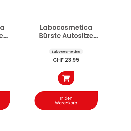
ca
Labocosmetica
e
Bürste Autositze
Stoff 1 Stk
Labocosmetica
CHF
23.95
In den
Warenkorb