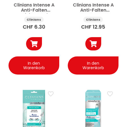
Clinians Intense A
Clinians Intense A
Anti-Falten
Anti-Falten
Gesichtsmaske
Tagescreme
Hydrogel
Hyaluronsäure 50ml
Clinians
Clinians
Hyaluronsäure 30g
CHF
6.30
CHF
12.95
In den
In den
Warenkorb
Warenkorb