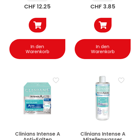
Hyaluronsäure 30ml
CHF
12.25
CHF
3.85
In den
In den
Warenkorb
Warenkorb
Clinians Intense A
Clinians Intense A
Anti-Falten
Mizellenwasser