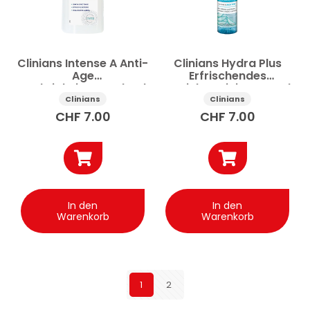
Clinians Intense A Anti-
Clinians Hydra Plus
Age
Erfrischendes
Feuchtigkeitsspendende
Gesichtsreinigungsgel
Reinigungsmilch
150ml
Clinians
Clinians
Hyaluronsäure 200ml
CHF
7.00
CHF
7.00
In den
In den
Warenkorb
Warenkorb
1
2