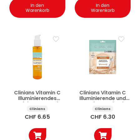
In den
In den
Warenkorb
Warenkorb
Clinians Vitamin C
Clinians Vitamin C
Illuminierendes
Illuminierende und
Reinigungs- und
Energiespendende
Masken-Gel AHA
Hydrogel-
Clinians
Clinians
Complex 150ml
Gesichtsmaske 30g
CHF
6.65
CHF
6.30