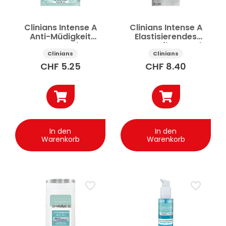
Clinians Intense A
Clinians Intense A
Anti-Müdigkeit
Elastisierendes
Augenpatches
Augenpflege-Gel
Hydrogel
Hyaluronsäure 15ml
Clinians
Clinians
Hyaluronsäure 3,6g
CHF
5.25
CHF
8.40
In den
In den
Warenkorb
Warenkorb