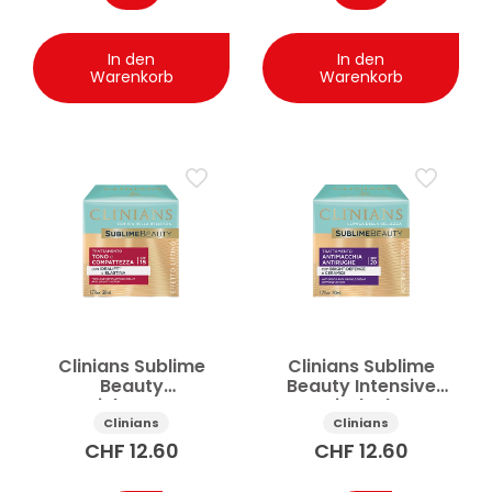
In den
In den
Warenkorb
Warenkorb
Clinians Sublime
Clinians Sublime
Beauty
Beauty Intensive
Gesichtscreme
Anti-Flecken
Straffung und
Gesichtscreme 50ml
Clinians
Clinians
Ebenmässiger
CHF
12.60
CHF
12.60
Hautton 50ml