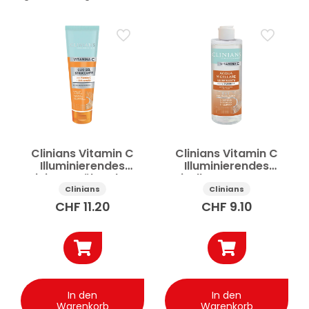
Preis
Anwenden
✕
Alle Filter zurücksetzen
Clinians Vitamin C
Clinians Vitamin C
Illuminierendes
Illuminierendes
Reinigungsöl-Gel AHA
Mizellenwasser AHA
Complex 125ml
Complex 400ml
Clinians
Clinians
CHF
11.20
CHF
9.10
In den
In den
Warenkorb
Warenkorb