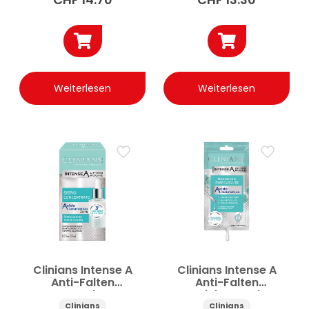
SPF50+ 25ml
25ml
Weiterlesen
Weiterlesen
Clinians Intense A
Clinians Intense A
Anti-Falten
Anti-Falten
Konzentriertes
Gesichtsmaske
Gesichtsserum
Hyaluronsäure 15ml
Clinians
Clinians