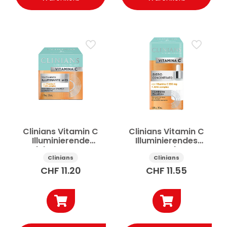
Clinians Vitamin C
Clinians Vitamin C
Illuminierende
Illuminierendes
Gesichtscreme AHA
Konzentriertes
Complex SPF15 50ml
Gesichtsserum AHA
Clinians
Clinians
Complex 30ml
CHF
11.20
CHF
11.55