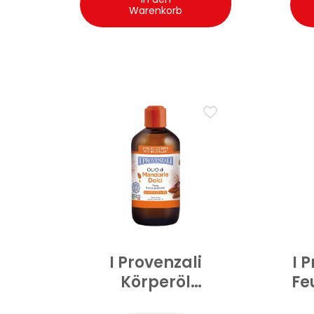
Warenkorb
I Provenzali
I 
Körperöl
Fe
elastizierend