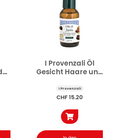
I Provenzali Öl
d
Gesicht Haare und
Hände Jojoba 100
 ml
ml
I Provenzali
CHF
15.20
In den