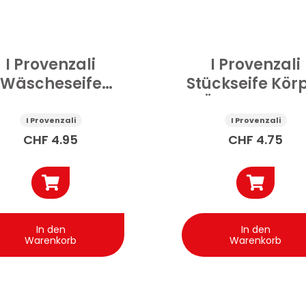
I Provenzali
I Provenzali
Wäscheseife
Stückseife Kör
arseille 250 g
Öl der Süsse
Mandeln 250 
I Provenzali
I Provenzali
CHF
4.95
CHF
4.75
In den
In den
Warenkorb
Warenkorb