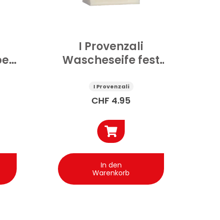
I Provenzali
per
Wascheseife fest
n
Marseille Würfel
g
300 g
I Provenzali
CHF
4.95
In den
Warenkorb