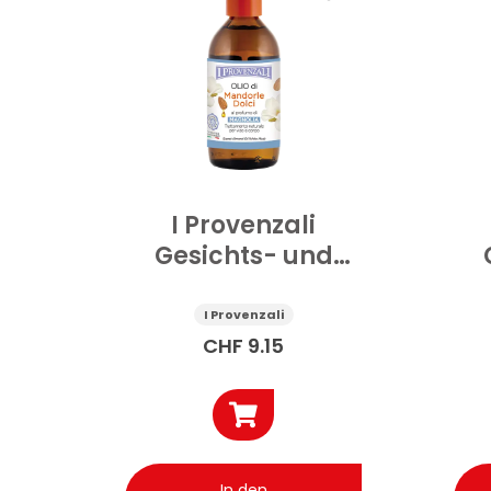
I Provenzali
Gesichts- und
Körperöl Magnolia
Kö
und Mandeln 200
I Provenzali
ml
CHF
9.15
In den