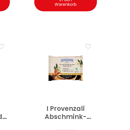
Warenkorb
I Provenzali
d
Abschmink-
öl
Tücher sanft