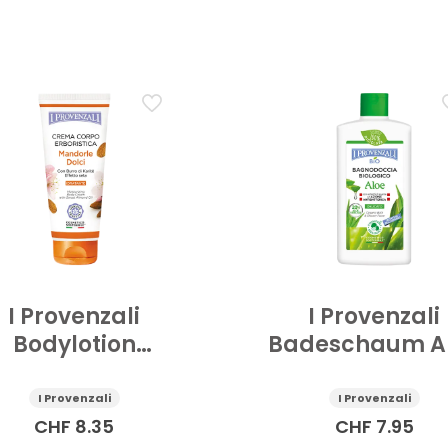
I Provenzali
I Provenzali
Bodylotion
Badeschaum A
uchtigkeitsspendend
Bio 400 ml
üsse Mandelöl
I Provenzali
I Provenzali
200 ml
CHF
8.35
CHF
7.95