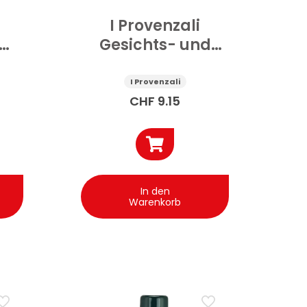
I Provenzali
Gesichts- und
00
Körperöl Weisser
Moschus und
I Provenzali
Mandeln 200 ml
CHF
9.15
In den
Warenkorb