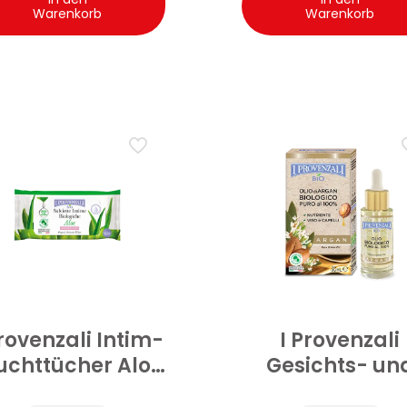
Warenkorb
Warenkorb
Provenzali Intim-
I Provenzali
uchttücher Aloe
Gesichts- un
Bio 1 Stk
Haaröl Argan