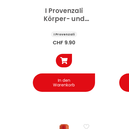
I Provenzali
Körper- und
Haaröl Kokos 200
ml
Ar
I Provenzali
CHF
9.90
In den
Warenkorb