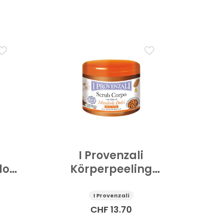
I Provenzali
loe
Körperpeeling
Süsse Mandelöl
600 g
I Provenzali
CHF
13.70