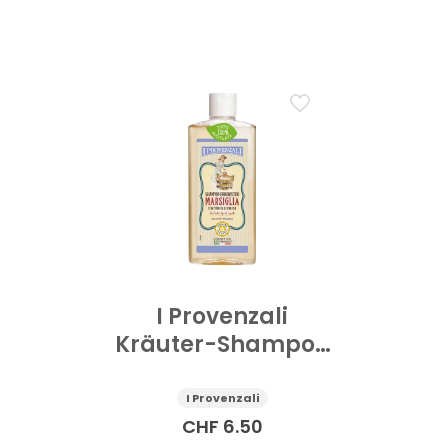
I Provenzali
Kräuter-Shampoo
Marseille mit
fe
reinem Olivenöl
S
I Provenzali
250 ml
CHF
6.50