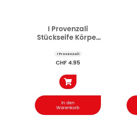
I Provenzali
Stückseife Körper
Sheabutter 250 g
M
I Provenzali
CHF
4.95
In den
Warenkorb