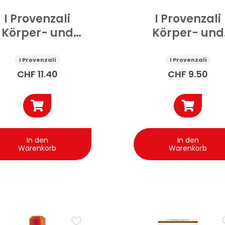
I Provenzali
I Provenzali
Körper- und
Körper- und
Haaröl Elisir
Haaröl Olive 2
omatico 200 ml
ml
I Provenzali
I Provenzali
CHF
11.40
CHF
9.50
In den
In den
Warenkorb
Warenkorb