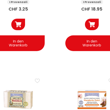
Bio 30 ml
I Provenzali
I Provenzali
CHF
3.25
CHF
18.95
In den
In den
Warenkorb
Warenkorb