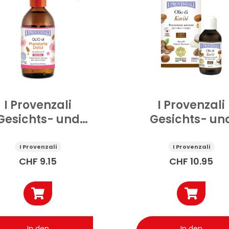
I Provenzali
I Provenzali
Gesichts- und
Gesichts- un
rperöl Rose und
Körperöl
Mandel 200 ml
Sheabutter 100
I Provenzali
I Provenzali
CHF
9.15
CHF
10.95
In den
In den