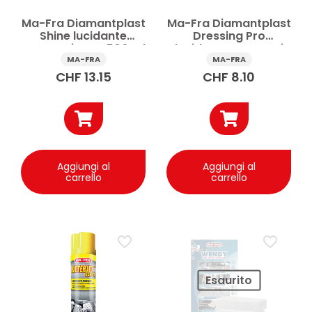
Ma-Fra Diamantplast
Ma-Fra Diamantplast
Shine lucidante
Dressing Pro
cruscotti auto 500 ml
lucidante cruscotti
auto 250 ml
MA-FRA
MA-FRA
CHF
13.15
CHF
8.10
Aggiungi al
Aggiungi al
carrello
carrello
Esaurito