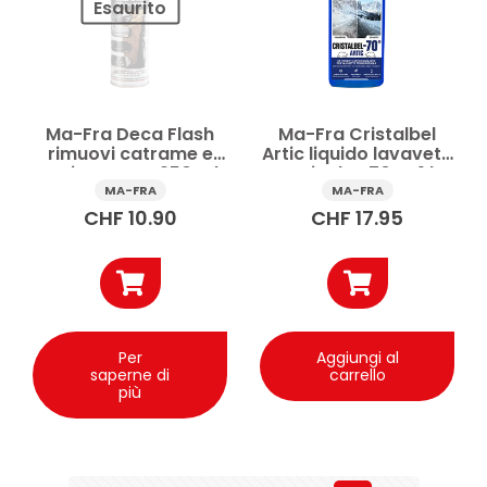
Esaurito
Ma-Fra Deca Flash
Ma-Fra Cristalbel
rimuovi catrame e
Artic liquido lavavetri
resina spray 250 ml
antigelo -70°C 1 l
MA-FRA
MA-FRA
CHF
10.90
CHF
17.95
Per
Aggiungi al
saperne di
carrello
più