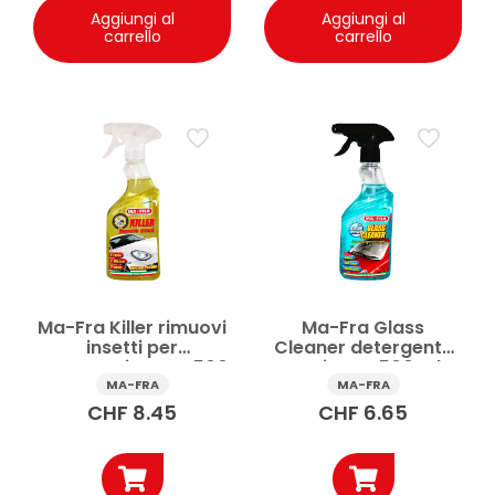
Aggiungi al
Aggiungi al
carrello
carrello
Ma-Fra Killer rimuovi
Ma-Fra Glass
insetti per
Cleaner detergente
carrozzeria auto 500
vetri auto 500 ml
ml
MA-FRA
MA-FRA
CHF
8.45
CHF
6.65