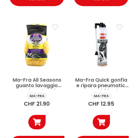
Ma-Fra All Seasons
Ma-Fra Quick gonfia
guanto lavaggio
e ripara pneumatici
auto micro-lana 1 pz
moto 300 ml
MA-FRA
MA-FRA
CHF
21.90
CHF
12.95