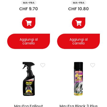
500 ml
MA-FRA
MA-FRA
CHF
9.70
CHF
10.80
Aggiungi al
Aggiungi al
carrello
carrello
Ma-Fra Fallout
Ma-Fra Black 3 Plus