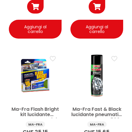
Aggiungi al
Aggiungi al
carrello
carrello
Ma-Fra Flash Bright
Ma-Fra Fast & Black
kit lucidante
lucidante pneumatici
cromature e acciaio
e gomme auto 500
auto 80 ml
ml
MA-FRA
MA-FRA
CHF
25.15
CHF
15.65