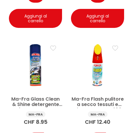
Aggiungi al
Aggiungi al
carrello
carrello
Ma-Fra Glass Clean
Ma-Fra Flash pulitore
& Shine detergente
a secco tessuti e
vetri sgrassante auto
alcantara auto 400
500 ml
ml
MA-FRA
MA-FRA
CHF
8.95
CHF
12.40