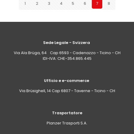
1
2
3
4
5
6
7
8
Sede Legale - Svizzera
Via Ala Brüga, 64 Cap 6593 - Cadenazzo - Ticino - CH
IDI-IVA: CHE-354.865.445
Ufficio e e-commerce
Via Brüsighell, 14 Cap 6807 - Taverne - Ticino - CH
Trasportatore
Planzer Trasporti S.A.