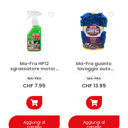
Prezzo
Applicare
Ma-Fra HP12
Ma-Fra guanto
sgrassatore motore
lavaggio auto
auto 500 ml
microfibra Double
Face 1 pz
MA-FRA
MA-FRA
CHF
7.95
CHF
13.95
Aggiungi al
Aggiungi al
carrello
carrello