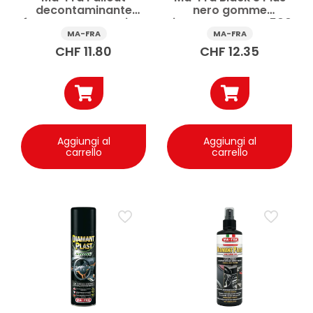
decontaminante
nero gomme
ferroso carrozzeria e
rinnovante spray 500
cerchi 500 ml
ml
MA-FRA
MA-FRA
CHF
11.80
CHF
12.35
Aggiungi al
Aggiungi al
carrello
carrello