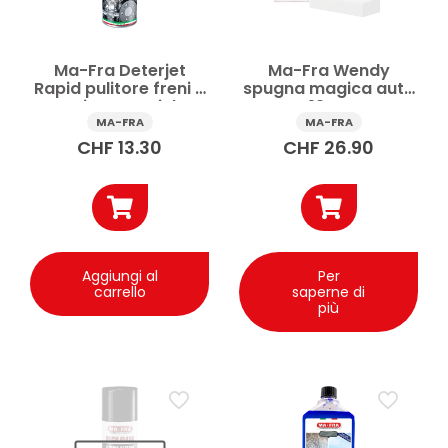
Ma-Fra Deterjet
Ma-Fra Wendy
Rapid pulitore freni e
spugna magica auto
parti meccaniche
12 pz
500 ml
MA-FRA
MA-FRA
CHF
13.30
CHF
26.90
Aggiungi al
Per
carrello
saperne di
più