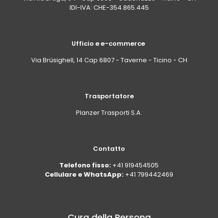
IDI-IVA: CHE-354.865.445
Ufficio e e-commerce
Via Brüsighell, 14 Cap 6807 - Taverne - Ticino - CH
Trasportatore
Planzer Trasporti S.A.
Contatto
Telefono fisso:
+41 919454505
Cellulare e WhatsApp:
+41 799442469
Cura della Persona