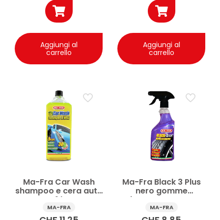
Aggiungi al
Aggiungi al
carrello
carrello
Ma-Fra Car Wash
Ma-Fra Black 3 Plus
shampoo e cera auto
nero gomme
1 l
rinnovante spray
500ml
MA-FRA
MA-FRA
CHF
11.25
CHF
8.85