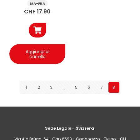
MA-FRA
CHF
17.90
Aggiungi al
carrello
1
2
3
…
5
6
7
8
Sede Legale - Svizzera
Via Ala Brüga, 64 Cap 6593 - Cadenazzo - Ticino - CH