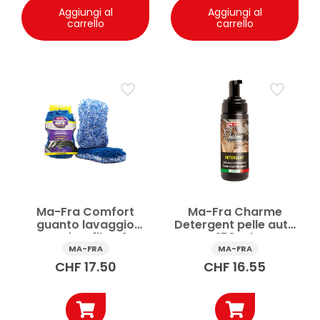
Aggiungi al
Aggiungi al
carrello
carrello
Ma-Fra Comfort
Ma-Fra Charme
guanto lavaggio
Detergent pelle auto
auto microfibra 1 pz
150 ml
MA-FRA
MA-FRA
CHF
17.50
CHF
16.55