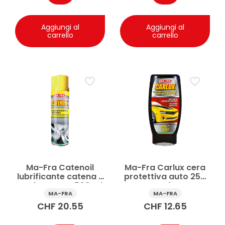
Aggiungi al
Aggiungi al
carrello
carrello
Ma-Fra Catenoil
Ma-Fra Carlux cera
lubrificante catena e
protettiva auto 250
O-Ring spray 500 ml
ml
MA-FRA
MA-FRA
CHF
20.55
CHF
12.65