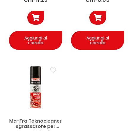
Aggiungi al
Aggiungi al
carrello
carrello
Ma-Fra Teknocleaner
sgrassatore per
moto 500ml