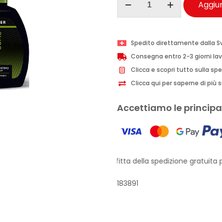
Aggiun
Uomo
detergente
intimo
Spedito direttamente dalla S
Vetyver
Consegna entro 2-3 giorni lav
200
Clicca e scopri tutto sulla sp
ml
Clicca qui per saperne di più su
quantità
Accettiamo le principal
Approfitta della spedizione gratuita pe
183891