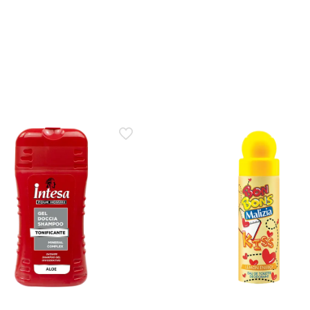
 Vetyver?
a.