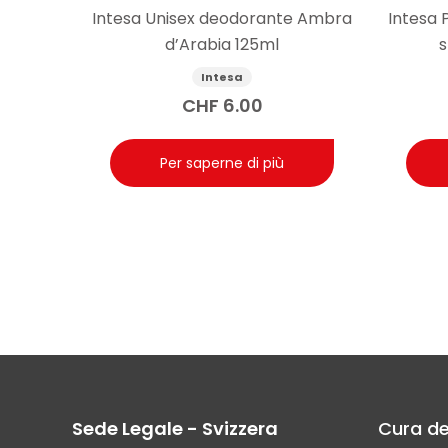
Intesa Unisex deodorante Ambra
Intesa
d’Arabia 125ml
s
Intesa
CHF
6.00
Per saperne di più
Sede Legale - Svizzera
Cura de