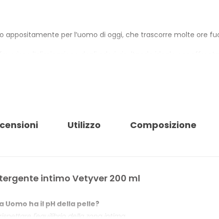
o appositamente per l’uomo di oggi, che trascorre molte ore fuor
 favorisce l’eliminazione degli odori, risultando ideale per affr
MO VETYVER
censioni
Utilizzo
Composizione
ergente intimo Vetyver 200 ml
 Uomo ha il pH della pelle?
ispettare l'equilibrio della zona intima.