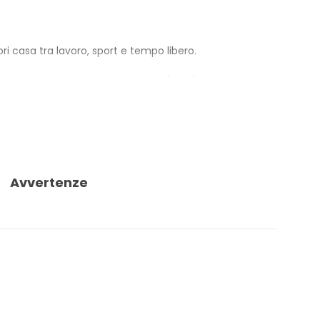
i casa tra lavoro, sport e tempo libero.
ontare ogni occasione con maggiore freschezza. La
Avvertenze