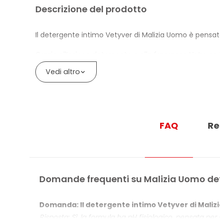
Descrizione del prodotto
Il detergente intimo Vetyver di Malizia Uomo è pensat
Grazie all’azione detergente e alla fragranza Vetyver,
formula ha pH fisiologico.
Vedi altro
BENEFICI DI MALIZIA DETERGENTE INTI
Favorisce l’eliminazione degli odori
FAQ
Re
Fragranza Vetyver
pH fisiologico
Domande frequenti su Malizia Uomo det
Domanda: Il detergente intimo Vetyver di Malizia
Risposta: Sì, la formula ha pH fisiologico, pensata per r