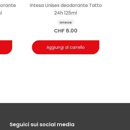
dorante
Intesa Unisex deodorante Tatto
l
24h 125ml
Intesa
CHF
6.00
Aggiungi al carrello
Seguici sui social media