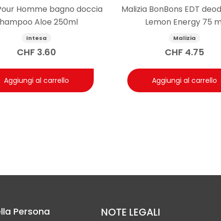
 Pour Homme bagno doccia
Malizia BonBons EDT deo
hampoo Aloe 250ml
Lemon Energy 75 m
Intesa
Malizia
CHF
3.60
CHF
4.75
Aggiungi al carrello
Aggiungi al carrello
lla Persona
NOTE LEGALI