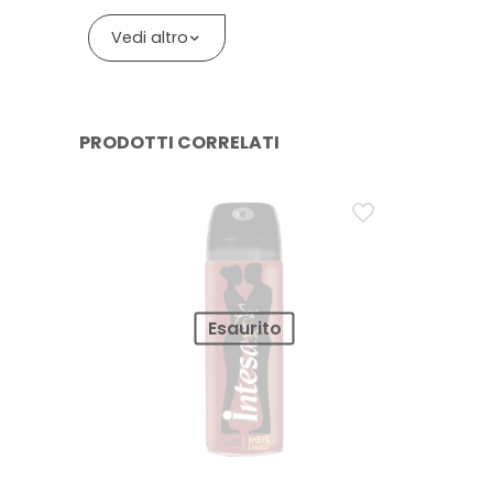
Domanda: Che profumo ha il detergente intimo
Vedi altro
Risposta: Vetyver, una fragranza fresca e caratteristic
PRODOTTI CORRELATI
Esaurito