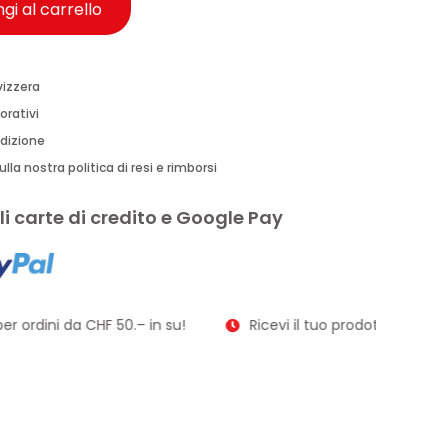
gi al carrello
vizzera
orativi
edizione
lla nostra politica di resi e rimborsi
i carte di credito e Google Pay
r ordini da CHF 50.– in su!
Ricevi il tuo prodotto in soli 2–