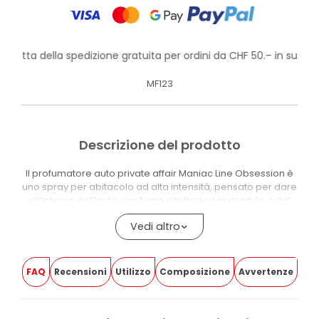
rofitta della spedizione gratuita per ordini da CHF 50.– in su!
MF123
Descrizione del prodotto
Il profumatore auto private affair Maniac Line Obsession è
uno spray per abitacolo ad alta intensità, pensato per dare
all’interno dell’auto una firma olfattiva riconoscibile e dal
carattere deciso. Non è un semplice profumo neutro:
Vedi altro
Private Affair appartiene alla gamma Obsession di Maniac
Line, creata per chi vuole trasformare l’abitacolo in uno
spazio più personale e distintivo.
FAQ
Recensioni
Utilizzo
Composizione
Avvertenze
La fragranza Private Affair Forest Essence ha un profilo
agrumato e aromatico, con un’anima verde e maschile. Si
apre con note di bergamotto, mandarino, limone e