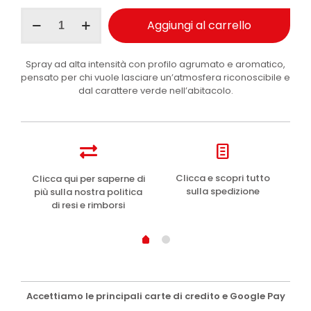
Maniac
Aggiungi al carrello
Line
Obsession
profumatore
Spray ad alta intensità con profilo agrumato e aromatico,
auto
pensato per chi vuole lasciare un’atmosfera riconoscibile e
spray
dal carattere verde nell’abitacolo.
Private
Affair
150
ml
quantità
e
Clicca e scopri tutto
Clicca qui per saperne di
sulla spedizione
più sulla nostra politica
di resi e rimborsi
Accettiamo le principali carte di credito e Google Pay