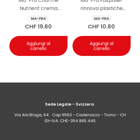
Ma-Fra Charme
Ma-Fra Faspoiler
questa esigenza e funziona come firma nell’abitacolo.
Nutrient crema
rinnova plastiche
Se l’obiettivo è una nota molto discreta o neutra,
potrebbe non essere la scelta principale.
nutriente pelle auto 150
esterne auto 300 ml
MA-FRA
MA-FRA
ml
CHF
19.80
CHF
10.80
Aggiungi al
Aggiungi al
carrello
carrello
Sede Legale - Svizzera
Via Ala Brüga, 64 Cap 6593 - Cadenazzo - Ticino - CH
IDI-IVA: CHE-354.865.445