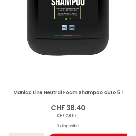
Maniac Line Neutral Foam Shampoo auto 5 l
CHF
38.40
CHF
7.68
/ 1l
3 disponibili
Maniac