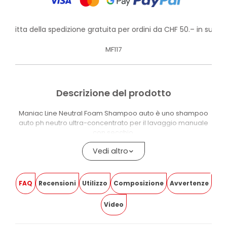
rofitta della spedizione gratuita per ordini da CHF 50.– in su!
MF117
Descrizione del prodotto
Maniac Line Neutral Foam Shampoo auto è uno shampoo
auto ph neutro ultra-concentrato per il lavaggio manuale
con secchio.
La schiuma generata con tecnica foaming forma un film
Vedi altro
compatto che rimane adeso alle superfici, avvolgendo le
particelle di sporco e preparandole alla rimozione nel
risciacquo successivo senza lasciare aloni o striature.
FAQ
Recensioni
Utilizzo
Composizione
Avvertenze
L’azione lubrificante intensa e omogenea riduce l’attrito tra
Video
la superficie verniciata e il guanto di lavaggio.
Lo sporco viene incapsulato e rilasciato durante il