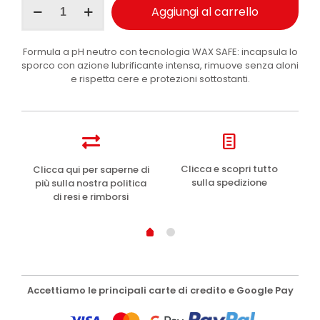
Aggiungi al carrello
Line
Neutral
Foam
Formula a pH neutro con tecnologia WAX SAFE: incapsula lo
Shampoo
sporco con azione lubrificante intensa, rimuove senza aloni
auto
e rispetta cere e protezioni sottostanti.
5
l
quantità
e
Clicca e scopri tutto
Clicca qui per saperne di
sulla spedizione
più sulla nostra politica
di resi e rimborsi
Accettiamo le principali carte di credito e Google Pay