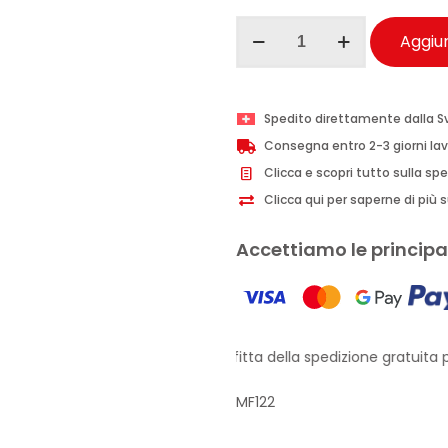
Maniac
Aggiun
Line
Wet
Coat
Spedito direttamente dalla S
idrorepellente
Consegna entro 2-3 giorni lav
SiO2
Clicca e scopri tutto sulla sp
auto
Clicca qui per saperne di più su
500
ml
Accettiamo le principal
quantità
Approfitta della spedizione gratuita pe
MF122