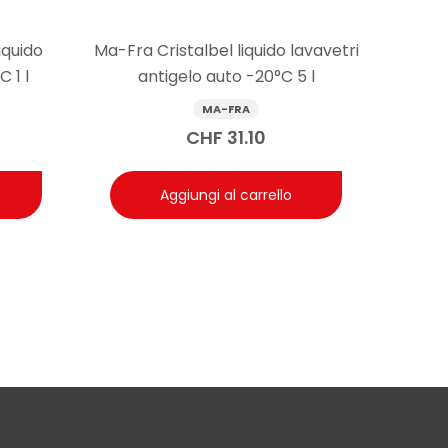
 brillantezza in un solo passaggio su auto bagnata; su
’altro.
iquido
Ma-Fra Cristalbel liquido lavavetri
 1 l
antigelo auto -20°C 5 l
MA-FRA
CHF
31.10
Aggiungi al carrello