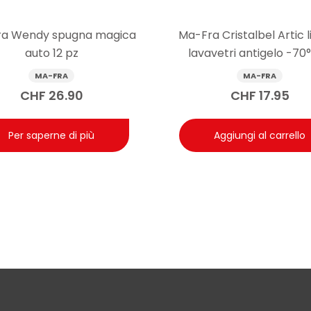
n protette offre una protezione idrofobica rapida e una maggiore
stenti e funziona come booster di mantenimento tra un lavaggio e l
a Wendy spugna magica
Ma-Fra Cristalbel Artic l
auto 12 pz
lavavetri antigelo -70°C
MA-FRA
MA-FRA
CHF
26.90
CHF
17.95
Per saperne di più
Aggiungi al carrello