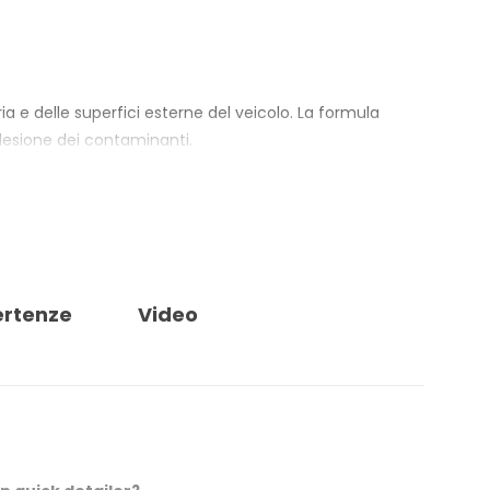
a e delle superfici esterne del veicolo. La formula
adesione dei contaminanti.
i risciacqua, senza passaggi con panni o spugne. La
le ceramiche, che supportano brillantezza e
sce anche come barriera contro raggi UV e macchie di
poo a pH neutro.
ertenze
Video