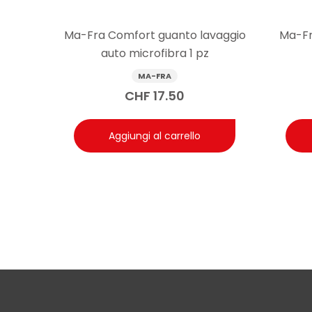
Risposta: Entrambe le opzioni sono valide. Su auto no
auto già protette è compatibile con le protezioni esi
Ma-Fra Comfort guanto lavaggio
Ma-Fr
auto microfibra 1 pz
MA-FRA
CHF
17.50
Aggiungi al carrello