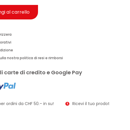
gi al carrello
vizzera
orativi
edizione
lla nostra politica di resi e rimborsi
i carte di credito e Google Pay
r ordini da CHF 50.– in su!
Ricevi il tuo prodotto in soli 2–