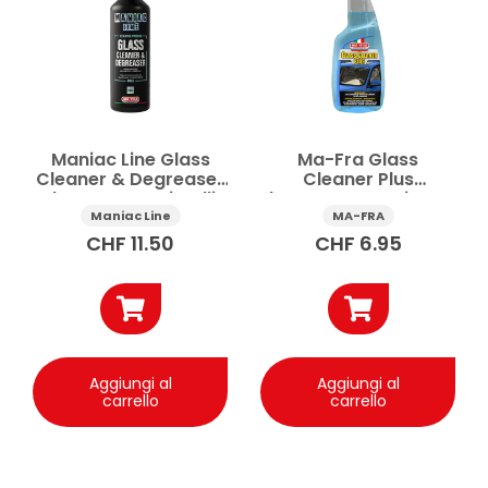
Pulizia carrozzeria auto
Pulizia cerchi
Pulizia vetri auto
Sgrassatore auto
Shampoo auto
Vedi di più
Maniac Line Glass
Ma-Fra Glass
Cleaner & Degreaser
Cleaner Plus
Prezzo
detergente cristalli
detergente vetri auto
auto 500 ml
750 ml
Maniac Line
MA-FRA
CHF
11.50
CHF
6.95
Applicare
Aggiungi al
Aggiungi al
carrello
carrello