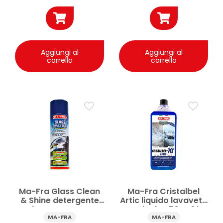
Aggiungi al
Aggiungi al
carrello
carrello
Ma-Fra Glass Clean
Ma-Fra Cristalbel
& Shine detergente
Artic liquido lavavetri
vetri sgrassante auto
antigelo -70°C 1 l
500 ml
MA-FRA
MA-FRA