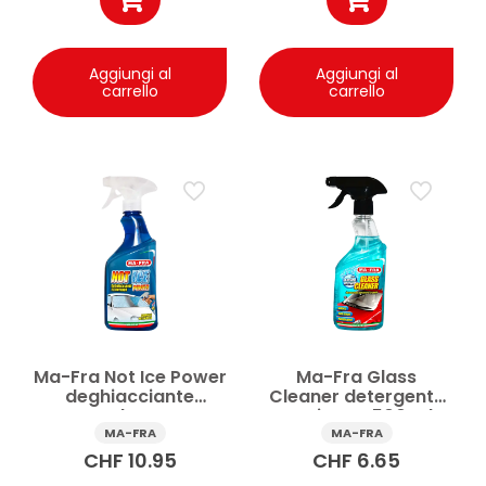
Aggiungi al
Aggiungi al
carrello
carrello
Ma-Fra Not Ice Power
Ma-Fra Glass
deghiacciante
Cleaner detergente
parabrezza
vetri auto 500 ml
istantaneo 500 ml
MA-FRA
MA-FRA
CHF
10.95
CHF
6.65