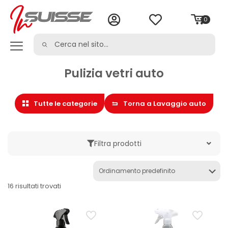
0
Pulizia vetri auto
Tutte le categorie
Torna a Lavaggio auto
Filtra prodotti
Marche
16 risultati trovati
Categoria
Cura dell'auto
Detergente multiuso auto
Kit e set auto
Lavaggio auto
Prelavaggio auto