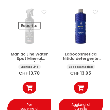
Esaurito
Maniac Line Water
Labocosmetica
Spot Mineral
Nitido detergente
Remover anticalcare
vetri auto ad alta
auto 500 ml
trasparenza 500 ml
Maniac Line
Labocosmetica
CHF
13.70
CHF
13.95
Per
Aggiungi al
saperne di
carrello