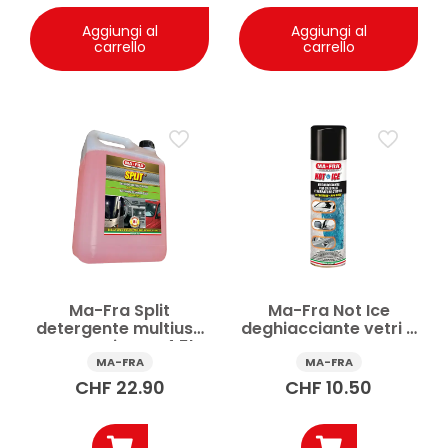
Aggiungi al
Aggiungi al
carrello
carrello
Ma-Fra Split
Ma-Fra Not Ice
detergente multiuso
deghiacciante vetri e
per vetri auto 4.5l
serrature auto
istantaneo 300 ml
MA-FRA
MA-FRA
CHF
22.90
CHF
10.50