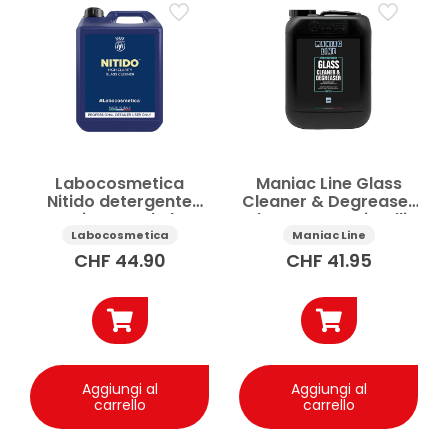
Labocosmetica
Maniac Line Glass
Nitido detergente
Cleaner & Degreaser
vetri auto ad alta
detergente cristalli
trasparenza 4.5 l
auto 5 l
Labocosmetica
Maniac Line
CHF
44.90
CHF
41.95
Aggiungi al
Aggiungi al
carrello
carrello