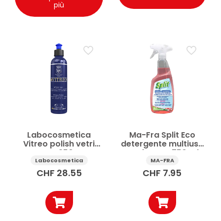
più
Labocosmetica
Ma-Fra Split Eco
Vitreo polish vetri
detergente multiuso
auto 250 g
vetri spray 750 ml
Labocosmetica
MA-FRA
CHF
28.55
CHF
7.95