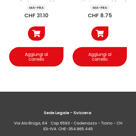
antigelo auto -20°C
antigelo auto -20°C 1
5 l
l
MA-FRA
MA-FRA
CHF
31.10
CHF
8.75
Aggiungi al
Aggiungi al
carrello
carrello
Sede Legale - Svizzera
Via Ala Brüga, 64 Cap 6593 - Cadenazzo - Ticino - CH
IDI-IVA: CHE-354.865.445